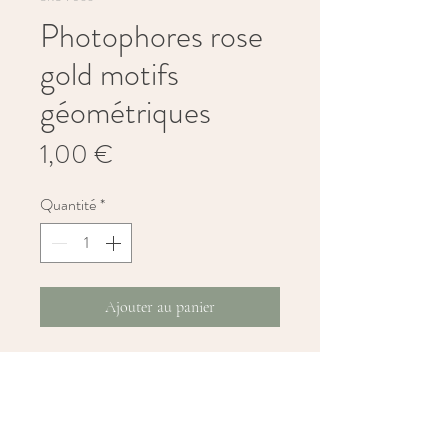
Photophores rose
gold motifs
géométriques
Prix
1,00 €
Quantité
*
Ajouter au panier
Ce photophore rose gold aux motifs 
géométriques sublime vos tables avec 
modernité et raffinement. Leur finition 
métallisée reflète la lumière et crée une 