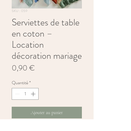
SKU : 059
Serviettes de table
en coton –
Location
décoration mariage
Prix
0,90 €
Quantité
*
Ajouter au panier
Sublimez vos tables avec nos 
serviettes 