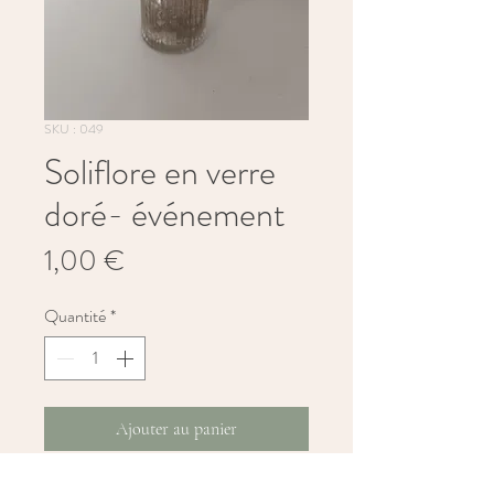
SKU : 049
Soliflore en verre
doré- événement
Prix
1,00 €
Quantité
*
Ajouter au panier
Ce soliflore en verre strié avec finition 