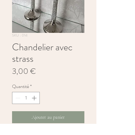
SKU : 014
Chandelier avec
strass
Prix
3,00 €
Quantité
*
Ajouter au panier
Le 
chandelier avec strass
 apporte une 