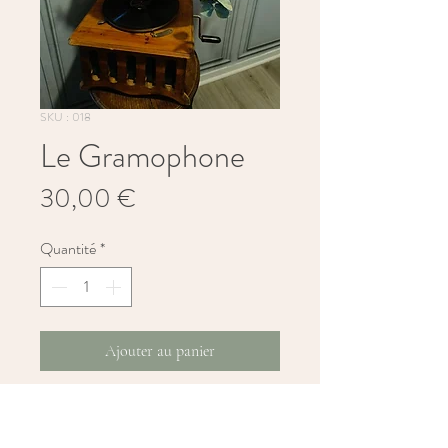
SKU : 018
Le Gramophone
Prix
30,00 €
Quantité
*
Ajouter au panier
Le 
gramophone décoratif
 est une pièce 
forte au charme vintage. Il attire le regard 